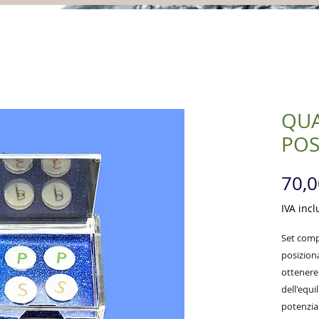
QUA
POS
70,0
IVA incl
Set compl
posiziona
ottenere
dell'equ
potenzia