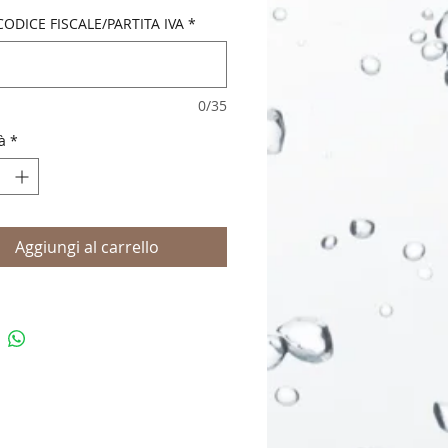
.
CODICE FISCALE/PARTITA IVA
*
0/35
à
*
Aggiungi al carrello