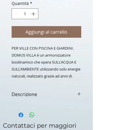
Quantità
*
Aggiungi al carrello
PER VILLE CON PISCINA E GIARDINI.
DOMUS VILLA è un armonizzatore
biodinamico che opera SULL'ACQUA E
SULL'AMBIENTE utilizzando solo energie
naturali, realizzato grazie ad anni di
ricerca scientifica nel campo della fisica
quantistica.
Descrizione
Abbina tutte le caratteristiche del
Domus a cui sono aggiunte le
Vantaggi:
prestazioni frequenziali per le acque
Funzionano con le energie
naturali e non hanno alcun
della piscina.
costo di gestione e
Contattaci per maggiori
L`apparecchio non risente di usura
manutenzione.