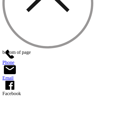
INSTALLAZIONE: Dry Up Residential
80 deve convivere permanente nel locale
dove viene installato, per questo motivo
raccomandiamo di fissarlo al muro con il
tassellino che viene fornito in dotazione.
Se viene rimosso tornerà l'umidità nei
muri.
GARANZIE: 30 giorni soddisfatti o
bottom of page
rimborsati; 20 anni sul funzionamento.
Phone
Email
Facebook