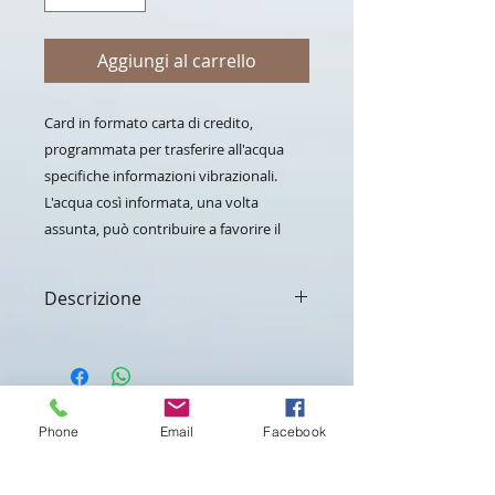
Aggiungi al carrello
Card in formato carta di credito,
programmata per trasferire all'acqua
specifiche informazioni vibrazionali.
L'acqua così informata, una volta
assunta, può contribuire a favorire il
senso di sazietà e il naturale drenaggio
dei liquidi corporei. Portata con sé, nel
Descrizione
portafoglio o nella borsetta, interagisce
inoltre con il campo bioenergetico della
Effetti e sensazioni
persona, trasferendo la propria
Contiene frequenze e informazioni
di elementi minerali e vegetali
informazione in modo continuativo.
naturali, in grado di ridurre la
Contattaci per maggiori
sensazione di appetito e di
Phone
Email
Facebook
informazioni
impedire la ritenzione dei liquidi.
Utilizzo