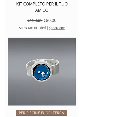
KIT COMPLETO PER IL TUO
AMICO
Regular Price
Sale Price
€108.00
€80.00
Sales Tax Included
|
spedizione
PER PISCINE FUORI TERRA