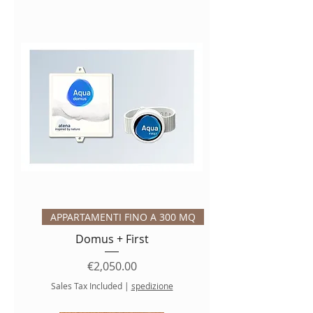
APPARTAMENTI FINO A 300 MQ
Domus + First
Price
€2,050.00
Sales Tax Included
|
spedizione