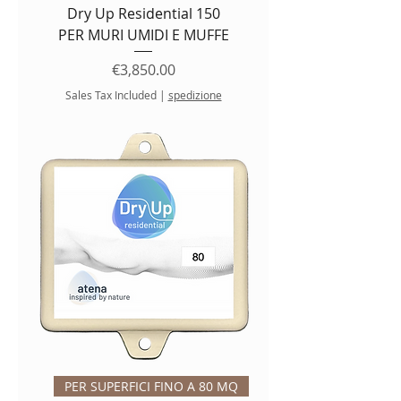
Dry Up Residential 150
PER MURI UMIDI E MUFFE
Price
€3,850.00
Sales Tax Included
|
spedizione
PER SUPERFICI FINO A 80 MQ