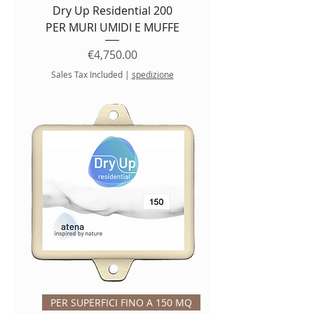
Dry Up Residential 200
PER MURI UMIDI E MUFFE
Price
€4,750.00
Sales Tax Included
|
spedizione
PER SUPERFICI FINO A 150 MQ