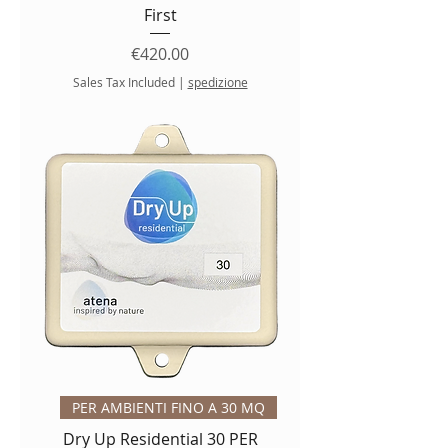
First
Price
€420.00
Sales Tax Included
|
spedizione
PER AMBIENTI FINO A 30 MQ
Dry Up Residential 30 PER