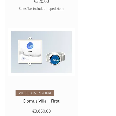
Price
€320.00
Sales Tax Included
|
spedizione
VILLE CON PISCINA
Domus Villa + First
Price
€3,650.00