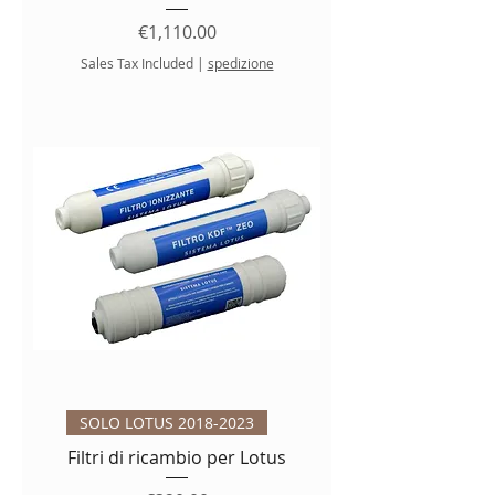
Price
€1,110.00
Sales Tax Included
|
spedizione
SOLO LOTUS 2018-2023
Filtri di ricambio per Lotus