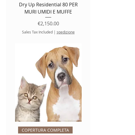
Dry Up Residential 80 PER
MURI UMIDI E MUFFE
Price
€2,150.00
Sales Tax Included
|
spedizione
COPERTURA COMPLETA