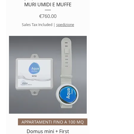
MURI UMIDI E MUFFE
Price
€760.00
Sales Tax Included
|
spedizione
APPARTAMENTI FINO A 100 MQ
Domus mini + First