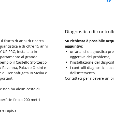
Diagnostica di controll
il frutto di anni di ricerca
Su richiesta è possibile acq
quantistica e di oltre 15 anni
aggiuntivi:
Y UP PRO, installata in
un'analisi diagnostica pre
 appartamento al grande
oggettiva del problema;
empio il Castello Sforzesco
l'installazione del disposi
a Ravenna, Palazzo Orsini e
i controlli diagnostici succ
o di Donnafugata in Sicilia e
dell'intervento.
mportanti.
Contattaci per ricevere un p
e non ha alcun costo di
erficie fino a 200 metri
e e rapida.