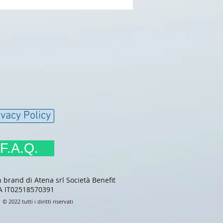
ivacy Policy
F.A.Q.
rand di Atena srl Società Benefit
VA IT02518570391
© 2022 tutti i diritti riservati