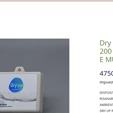
Dry
200
E M
4750
Impuest
DISPOSI
RISANAR
AMBIENT
DRY UP R