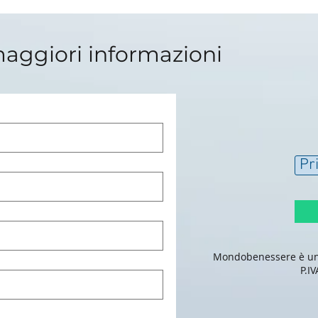
maggiori informazioni
Pr
Mondobenessere è un b
P.I