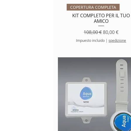
Vista rápida
COPERTURA COMPLETA
KIT COMPLETO PER IL TUO
AMICO
Precio
Precio de of
108,00 €
80,00 €
Impuesto incluido
|
spedizione