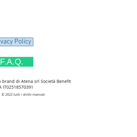
ivacy Policy
F.A.Q.
rand di Atena srl Società Benefit
VA IT02518570391
© 2022 tutti i diritti riservati