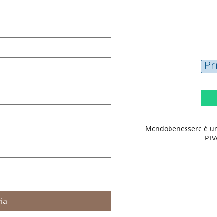
Pr
Mondobenessere è un b
P.I
via