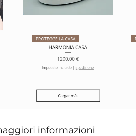
Vista rápida
PROTEGGE LA CASA
HARMONIA CASA
Precio
1200,00 €
Impuesto incluido
|
spedizione
Cargar más
maggiori informazioni