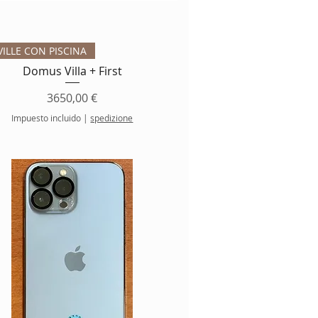
Vista rápida
VILLE CON PISCINA
Domus Villa + First
Precio
3650,00 €
Impuesto incluido
|
spedizione