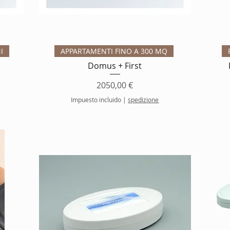
Vista rápida
I
APPARTAMENTI FINO A 300 MQ
Domus + First
Precio
2050,00 €
Impuesto incluido
|
spedizione