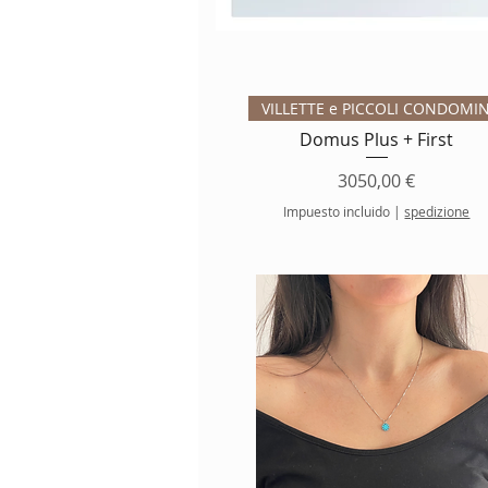
Vista rápida
VILLETTE e PICCOLI CONDOMIN
Domus Plus + First
Precio
3050,00 €
Impuesto incluido
|
spedizione