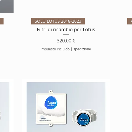
Vista rápida
SOLO LOTUS 2018-2023
Filtri di ricambio per Lotus
Precio
320,00 €
Impuesto incluido
|
spedizione