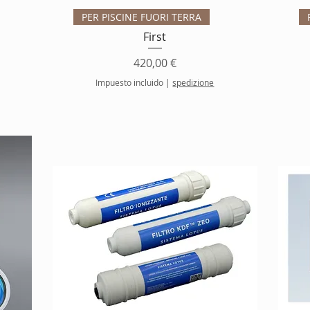
Vista rápida
PER PISCINE FUORI TERRA
First
Precio
420,00 €
erta
Impuesto incluido
|
spedizione