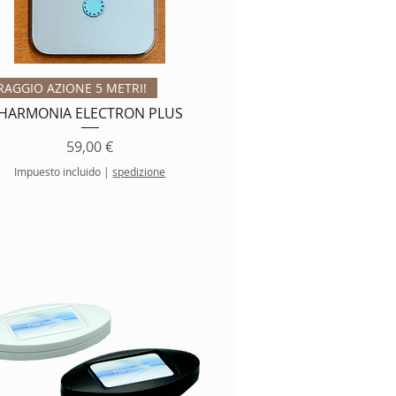
Vista rápida
RAGGIO AZIONE 5 METRI!
HARMONIA ELECTRON PLUS
Precio
59,00 €
Impuesto incluido
|
spedizione