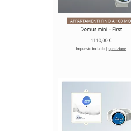
Vista rápida
APPARTAMENTI FINO A 100 MQ
Domus mini + First
Precio
1110,00 €
Impuesto incluido
|
spedizione