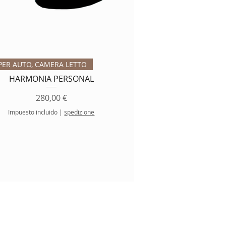
Vista rápida
PER AUTO, CAMERA LETTO
HARMONIA PERSONAL
Precio
280,00 €
Impuesto incluido
|
spedizione