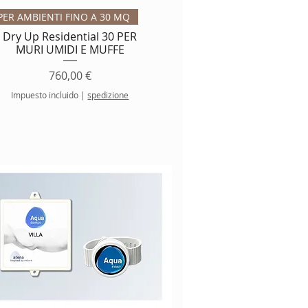
Vista rápida
PER AMBIENTI FINO A 30 MQ
Dry Up Residential 30 PER
MURI UMIDI E MUFFE
Precio
760,00 €
Impuesto incluido
|
spedizione